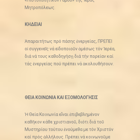
«Πιστοποιητικόν Γάμου» τῆς Ἱερᾶς
Μητροπόλεως.
ΚΗΔΕΙΑΙ
Ἀπαραιτήτως πρό πάσης ἐνεργείας, ΠΡΕΠΕΙ
οἱ συγγενεῖς νά εἰδοποιοῦν ἀμέσως τόν Ἱερέα,
διά νά τους καθοδηγήσῃ διά τήν πορείαν καί
τάς ἐνεργείας πού πρέπει νά ἀκολουθήσουν.
ΘΕΙΑ ΚΟΙΝΩΝΙΑ ΚΑΙ ΕΞΟΜΟΛΟΓΗΣΙΣ
Ἡ Θεία Κοινωνία εἶναι ἐπιβεβλημένον
καθῆκον κάθε χριστιανοῦ, διότι διά τοῦ
Μυστηρίου τούτου ἑνούμεθα με τόν Χριστόν
καί πρός ἀλλήλους. Πρέπει νά κοινωνοῦμε