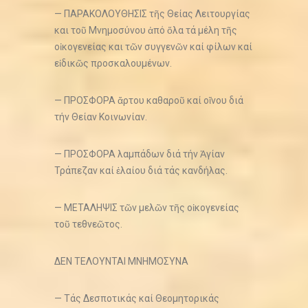
— ΠΑΡΑΚΟΛΟΥΘΗΣΙΣ τῆς Θείας Λειτουργίας
και τοῦ Μνημοσύνου ἀπό ὅλα τά μέλη τῆς
οἰκογενείας και τῶν συγγενῶν καί φίλων καί
εἰδικῶς προσκαλουμένων.
— ΠΡΟΣΦΟΡΑ ἄρτου καθαροῦ καί οἴνου διά
τήν Θείαν Κοινωνίαν.
— ΠΡΟΣΦΟΡΑ λαμπάδων διά τήν Ἁγίαν
Τράπεζαν καί ἐλαίου διά τάς κανδήλας.
— ΜΕΤΑΛΗΨΙΣ τῶν μελῶν τῆς οἰκογενείας
τοῦ τεθνεῶτος.
ΔΕΝ ΤΕΛΟΥΝΤΑΙ ΜΝΗΜΟΣΥΝΑ
— Τάς Δεσποτικάς καί Θεομητορικάς