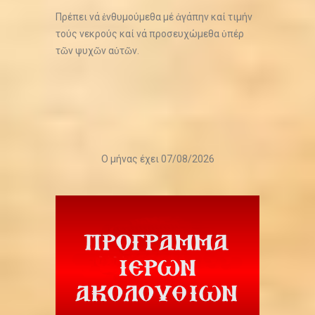
Πρέπει νά ἐνθυμούμεθα μέ ἀγάπην καί τιμήν
τούς νεκρούς καί νά προσευχώμεθα ὑπέρ
τῶν ψυχῶν αὐτῶν.
Ο μήνας έχει 07/08/2026