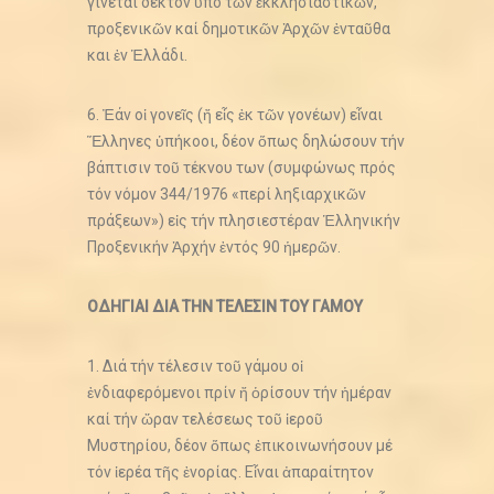
γίνεται δεκτόν ὑπό τῶν ἐκκλησιαστικῶν,
προξενικῶν καί δημοτικῶν Ἀρχῶν ἐνταῦθα
και ἐν Ἑλλάδι.
6. Ἐάν οἱ γονεῖς (ἤ εἷς ἐκ τῶν γονέων) εἶναι
Ἕλληνες ὑπήκοοι, δέον ὅπως δηλώσουν τήν
βάπτισιν τοῦ τέκνου των (συμφώνως πρός
τόν νόμον 344/1976 «περί ληξιαρχικῶν
πράξεων») εἰς τήν πλησιεστέραν Ἑλληνικήν
Προξενικήν Ἀρχήν ἐντός 90 ἡμερῶν.
ΟΔΗΓΙΑΙ ΔΙΑ ΤΗΝ ΤΕΛΕΣΙΝ ΤΟΥ ΓΑΜΟΥ
1. Διά τήν τέλεσιν τοῦ γάμου οἱ
ἐνδιαφερόμενοι πρίν ἤ ὁρίσουν τήν ἡμέραν
καί τήν ὥραν τελέσεως τοῦ ἱεροῦ
Μυστηρίου, δέον ὅπως ἐπικοινωνήσουν μέ
τόν ἱερέα τῆς ἐνορίας. Εἶναι ἀπαραίτητον