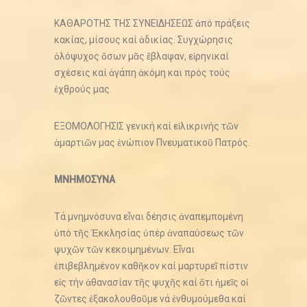
ΚΑΘΑΡΟΤΗΣ ΤΗΣ ΣΥΝΕΙΔΗΣΕΩΣ ἀπό πράξεις
κακίας, μίσους καί ἀδικίας. Συγχώρησις
ὁλόψυχος ὅσων μᾶς ἔβλαψαν, εἰρηνικαί
σχέσεις καί ἀγάπη ἀκόμη και πρός τούς
ἐχθρούς μας.
ΕΞΟΜΟΛΟΓΗΣΙΣ γενική καί εἰλικρινής τῶν
ἁμαρτιῶν μας ἐνώπιον Πνευματικοῦ Πατρός.
ΜΝΗΜΟΣΥΝΑ
Τά μνημνόσυνα εἶναι δέησις ἀναπεμπομένη
ὑπό τῆς Ἐκκλησίας ὑπέρ ἀναπαύσεως τῶν
ψυχῶν τῶν κεκοιμημένων. Εἶναι
ἐπιβεβλημένον καθῆκον καί μαρτυρεῖ πίστιν
εἰς τήν ἀθανασίαν τῆς ψυχῆς καί ὅτι ἡμεῖς οἱ
ζῶντες ἐξακολουθοῦμε νά ἐνθυμούμεθα καί