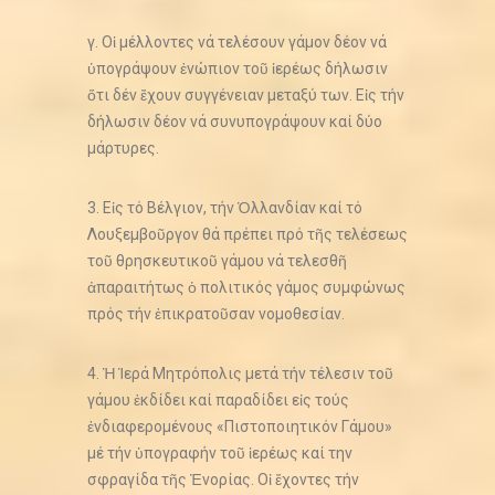
γ. Οἱ μέλλοντες νά τελέσουν γάμον δέον νά
ὑπογράψουν ἐνώπιον τοῦ ἱερέως δήλωσιν
ὅτι δέν ἔχουν συγγένειαν μεταξύ των. Εἰς τήν
δήλωσιν δέον νά συνυπογράψουν καί δύο
μάρτυρες.
3. Εἰς τό Βέλγιον, τήν Ὁλλανδίαν καί τό
Λουξεμβοῦργον θά πρέπει πρό τῆς τελέσεως
τοῦ θρησκευτικοῦ γάμου νά τελεσθῆ
ἀπαραιτήτως ὁ πολιτικός γάμος συμφώνως
πρός τήν ἐπικρατοῦσαν νομοθεσίαν.
4. Ἡ Ἱερά Μητρόπολις μετά τήν τέλεσιν τοῦ
γάμου ἐκδίδει καί παραδίδει εἰς τούς
ἐνδιαφερομένους «Πιστοποιητικόν Γάμου»
μέ τήν ὑπογραφήν τοῦ ἱερέως καί την
σφραγίδα τῆς Ἐνορίας. Οἱ ἔχοντες τήν