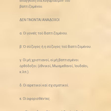
ἀπαγγείλη διά λογαριασμόν τοῦ
βαπτιζομένου.
ΔΕΝ ΓΙΝΟΝΤΑΙ ΑΝΑΔΟΧΟΙ
α. Οἱ γονεῖς τοῦ Βαπτιζομένου.
β. Ὁ σύζυγος ἤ ἡ σύζυγος τοῦ Βαπτιζομένου.
γ. Οἱ μή χριστιανοί, οἱ μή βαπτισμένοι
ὀρθόδοξοι: (ἐθνικοί, Μωαμεθανοί, Ἰουδαῖοι,
κ.λπ.).
δ. Οἱ αἱρετικοί καί σχισματικοί.
ε. Οἱ ἀφορισθέντες.