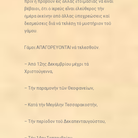
πρίν ἤ προβοῦν εἰς ἄλλας ἑτοιμασίας νά εἶναι
βέβαιοι, ὅτι ὁ ἱερεύς εἶναι ἐλεύθερος τήν
ἡμέρα ἐκείνην ἀπό ἄλλας ὑποχρεώσεις καί
δεσμεύσεις διά νά τελέσῃ τό μυστήριον τοῦ
γάμου.
Γάμοι ΑΠΑΓΟΡΕΥΟΝΤΑΙ νά τελεσθοῦν.
– Ἀπό 12ης Δεκεμβρίου μέχρι τά
Χριστούγεννα,
– Τήν παραμονήν τῶν Θεοφανείων,
– Κατά τήν Μεγάλην Τεσσαρακοστήν,
– Τήν περίοδον τοῦ Δεκαπενταυγούστου,