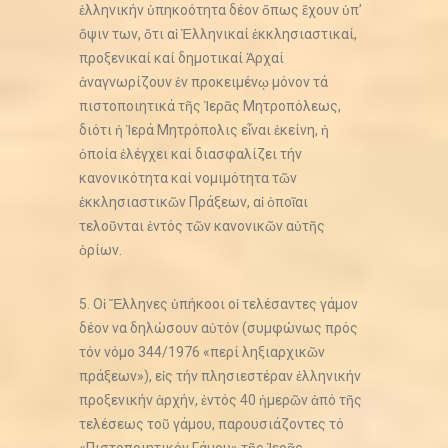
ἑλληνικήν ὑπηκοότητα δέον ὅπως ἔχουν ὑπ’
ὄψιν των, ὅτι αἱ Ἑλληνικαί ἐκκλησιαστικαί,
προξενικαί καί δημοτικαί Ἀρχαί
ἀναγνωρίζουν ἐν προκειμένῳ μόνον τά
πιστοποιητικά τῆς Ἱερᾶς Μητροπόλεως,
διότι ἡ Ἱερά Μητρόπολις εἶναι ἐκείνη, ἡ
ὁποία ἐλέγχει καί διασφαλίζει τήν
κανονικότητα καί νομιμότητα τῶν
ἐκκλησιαστικῶν Πράξεων, αἱ ὁποῖαι
τελοῦνται ἐντός τῶν κανονικῶν αὐτῆς
ὁρίων.
5. Οἱ Ἕλληνες ὑπήκοοι οἱ τελέσαντες γάμον
δέον να δηλώσουν αὐτόν (συμφώνως πρός
τόν νόμο 344/1976 «περί ληξιαρχικῶν
πράξεων»), εἰς τήν πλησιεστέραν ἑλληνικήν
προξενικήν ἀρχήν, ἐντός 40 ἡμερῶν ἀπό τῆς
τελέσεως τοῦ γάμου, παρουσιάζοντες τό