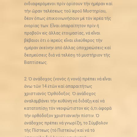
ἐνδιαφερόμενοι πρίν ὁρίσουν τήν ἡμέραν καί
τήν ὥραν τελέσεως τοῦ ἱεροῦ Μυστηρίου,
δέον ὅπως ἐπικοινωνήσουν μέ τόν ἱερέα τῆς
ἐνορίας των. Εἶναι ἀπαραίτητον πρίν ἤ
προβοῦν εἰς ἄλλας ἑτοιμασίας, νά εἶναι
βέβαιοι ὅτι ὁ ἱερεύς εἶναι ἐλεύθερος τήν
ἡμέραν ἐκείνην ἀπό ἄλλας ὑποχρεώσεις καί
δεσμεύσεις διά νά τελέσῃ τό μυστήριον τῆς
Βαπτίσεως.
2. Ὁ ἀνάδοχος (νονός ἤ νονά) πρέπει νά εἶναι
ἄνω τῶν 14 ἐτῶν καί ἀπαραιτήτως
χριστιανός Ὀρθόδοξος. Ὁ ἀνάδοχος
ἀναλαμβάνει τήν εὐθύνη νά διδάξῃ καί νά
κατατοπίσῃ τόν νεοφώτιστον εἰς ὅ,τι ἀφορᾶ
τήν ὀρθόδοξον χριστιανικήν πίστιν. Ὁ
ἀνάδοχος πρέπει νά γνωρίζη, το Σύμβολον
τῆς Πίστεως (τό Πιστεύω) καί νά τό