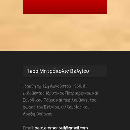
Ἱερά Μητρόπολις Βελγίου
Ἱδρύθη τῇ 12ῃ Αὐγούστου 1969, δι’
ἐκδοθέντος Ἱδρυτικοῦ Πατριαρχικοῦ καί
Συνοδικοῦ Τόμου καί περιλαμβάνει τάς
χώρας τοῦ Βελγίου, Ὁλλανδίας καί
Λουξεμβούργου.
Email:
pere.emmanouil@gmail.com