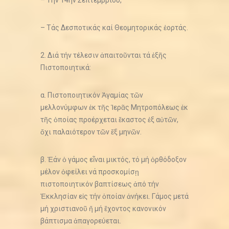
– Τήν 14ην Σεπτεμβρίου,
– Τάς Δεσποτικάς καί Θεομητορικάς ἑορτάς.
2. Διά τήν τέλεσιν ἀπαιτοῦνται τά ἑξῆς
Πιστοποιητικά:
α. Πιστοποιητικόν Ἀγαμίας τῶν
μελλονύμφων ἐκ τῆς Ἱερᾶς Μητροπόλεως ἐκ
τῆς ὁποίας προέρχεται ἕκαστος ἐξ αὐτῶν,
ὄχι παλαιότερον τῶν ἕξ μηνῶν.
β. Ἐάν ὁ γάμος εἶναι μικτός, τό μή ὀρθόδοξον
μέλον ὀφείλει νά προσκομίσῃ
πιστοποιητικόν βαπτίσεως ἀπό τήν
Ἐκκλησίαν εἰς τήν ὁποίαν ἀνήκει. Γάμος μετά
μή χριστιανοῦ ἤ μή ἔχοντος κανονικόν
βάπτισμα ἀπαγορεύεται.