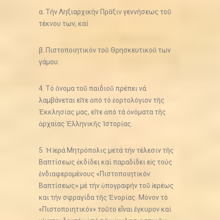
α. Τήν Ληξιαρχικήν Πρᾶξιν γεννήσεως τοῦ
τέκνου των, καί
β. Πιστοποιητικόν τοῦ Θρησκευτικοῦ των
γάμου.
4. Τό ὄνομα τοῦ παιδιοῦ πρέπει νά
λαμβάνεται εἴτε ἀπό τό ἑορτολόγιον τῆς
Ἐκκλησίας μας, εἴτε ἀπό τά ὀνόματα τῆς
ἀρχαίας Ἑλληνικῆς Ἱστορίας.
5. Ἡ ἱερά Μητρόπολις μετά τήν τέλεσιν τῆς
Βαπτίσεως ἐκδίδει καί παραδίδει εἰς τούς
ἐνδιαφερομένους «Πιστοποιητικόν
Βαπτίσεως» μέ τήν ὑπογραφήν τοῦ ἱερέως
και τήν σφραγίδα τῆς Ἐνορίας. Μόνον τό
«Πιστοποιητικόν» τοῦτο εἶναι ἔγκυρον καί