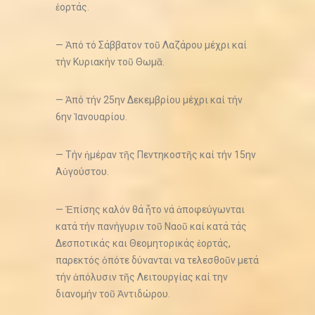
ἑορτάς.
— Ἀπό τό Σάββατον τοῦ Λαζάρου μέχρι καί
τήν Κυριακήν τοῦ Θωμᾶ.
— Ἀπό τήν 25ην Δεκεμβρίου μέχρι καί τήν
6ην Ἰανουαρίου.
— Τήν ἡμέραν τῆς Πεντηκοστῆς καί τήν 15ην
Αὐγούστου.
— Ἐπίσης καλόν θά ἦτο νά ἀποφεύγωνται
κατά τήν πανήγυριν τοῦ Ναοῦ καί κατά τάς
Δεσποτικάς και Θεομητορικάς ἑορτάς,
παρεκτός ὁπότε δύνανται να τελεσθοῦν μετά
τήν ἀπόλυσιν τῆς Λειτουργίας καί την
διανομήν τοῦ Ἀντιδώρου.