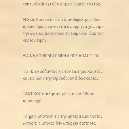
τακτικά καί ὄχι δύο ἤ τρεῖς φοράς τό ἔτος.
Ἡ Θεία Κοινωνία εἶναι λίαν ὠφέλιμος, δέν
πρέπει ὅμως νά γίνεται ἀφορμή νά χάνουμε
τήν ὀφειλομένην πρός το Σῶμα καί αἷμα τοῦ
Κυρίου τιμήν.
ΔΙΑ ΝΑ ΚΟΙΝΩΝΗΣΩΜΕΝ ΑΞΙΩΣ ΑΠΑΙΤΕΙΤΑΙ:
ΠΙΣΤΙΣ ἀκράδαντος εἰς τόν Σωτῆρα Χριστόν
καί εἰς ὅλην τήν Ὀρθόδοξον διδασκαλίαν.
ΤΑΚΤΙΚΟΣ ἐκκλησιασμός καί κατ’ ἰδίαν
προσευχή.
Πλήρης ὑποταγή εἰς τήν μητέρα Ἐκκλησίαν,
ἐκτός τῆς ὁποίας δέν ὑπάρχει σωτηρία.