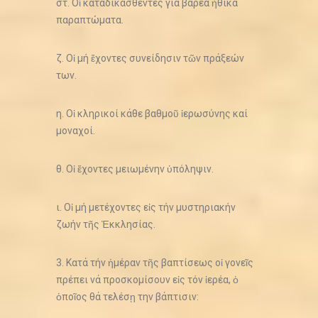
στ. Οἱ καταδικασθέντες γιά βαρέα ἠθικά
παραπτώματα.
ζ. Οἱ μή ἔχοντες συνείδησιν τῶν πράξεών
των.
η. Οἱ κληρικοί κάθε βαθμοῦ ἱερωσύνης καί
μοναχοί.
θ. Οἱ ἔχοντες μειωμένην ὑπόληψιν.
ι. Οἱ μή μετέχοντες εἰς τήν μυστηριακήν
ζωήν τῆς Ἐκκλησίας.
3. Κατά τήν ἡμέραν τῆς βαπτίσεως οἱ γονεῖς
πρέπει νά προσκομίσουν εἰς τόν ἱερέα, ὁ
ὁποῖος θά τελέσῃ την βάπτισιν: