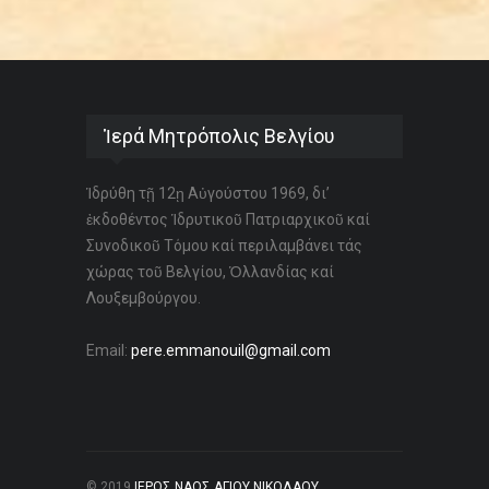
Ἱερά Μητρόπολις Βελγίου
Ἱδρύθη τῇ 12ῃ Αὐγούστου 1969, δι’
ἐκδοθέντος Ἱδρυτικοῦ Πατριαρχικοῦ καί
Συνοδικοῦ Τόμου καί περιλαμβάνει τάς
χώρας τοῦ Βελγίου, Ὁλλανδίας καί
Λουξεμβούργου.
Email:
pere.emmanouil@gmail.com
© 2019
ΙΕΡΟΣ ΝΑΟΣ ΑΓΙΟΥ ΝΙΚΟΛΑΟΥ
.