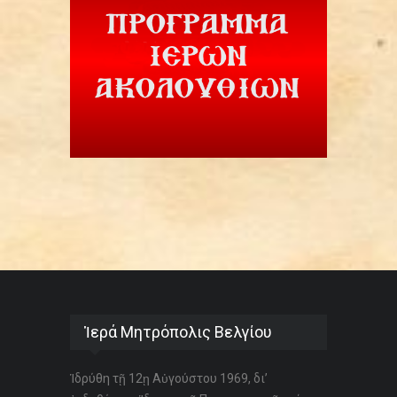
Ἱερά Μητρόπολις Βελγίου
Ἱδρύθη τῇ 12ῃ Αὐγούστου 1969, δι’