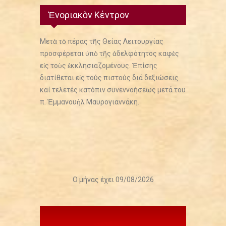
Ἐνοριακὸν Κέντρον
Μετὰ τὸ πέρας τῆς Θείας Λειτουργίας
προσφέρεται ὑπὸ τῆς ἀδελφότητος καφὲς
εἰς τοὺς ἐκκλησιαζομένους. Ἐπίσης
διατίθεται εἰς τούς πιστούς διά δεξιώσεις
καί τελετές κατόπιν συνεννοήσεως μετά του
π. Ἐμμανουὴλ Μαυρογιαννάκη.
Ο μήνας έχει 09/08/2026