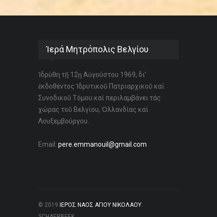
Ἱερά Μητρόπολις Βελγίου
Ἱδρύθη τῇ 12ῃ Αὐγούστου 1969, δι’
ἐκδοθέντος Ἱδρυτικοῦ Πατριαρχικοῦ καί
Συνοδικοῦ Τόμου καί περιλαμβάνει τάς
χώρας τοῦ Βελγίου, Ὁλλανδίας καί
Λουξεμβούργου.
Email:
pere.emmanouil@gmail.com
© 2019
ΙΕΡΟΣ ΝΑΟΣ ΑΓΙΟΥ ΝΙΚΟΛΑΟΥ
.
SCHAERBEEK.