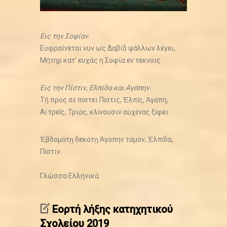
Eις την Σοφίαν.
Eυφραίνεται νυν ως Δαβίδ ψάλλων λέγει,
Mήτηρ κατ’ ευχάς η Σοφία εν τέκνοις.
Eις την Πίστιν, Eλπίδα και Aγάπην.
Τῇ πρὸς σὲ πίστει Πίστις, Ἐλπίς, Ἀγάπη,
Αἱ τρεῖς, Τριάς, κλίνουσιν αὐχένας ξίφει.
Ἑβδομάτῃ δεκάτῃ Ἀγάπην τάμον, Ἐλπίδα,
Πίστιν.
Γλώσσα
Ελληνικά
Εορτή λήξης κατηχητικού
Σχολείου 2019