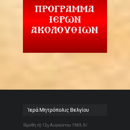
Ἱερά Μητρόπολις Βελγίου
Ἱδρύθη τῇ 12ῃ Αὐγούστου 1969, δι’