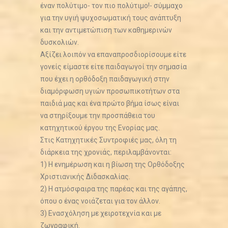
έναν πολύτιμο- τον πιο πολύτιμο!- σύμμαχο
για την υγιή ψυχοσωματική τους ανάπτυξη
και την αντιμετώπιση των καθημερινών
δυσκολιών.
Αξίζει λοιπόν να επαναπροσδιορίσουμε είτε
γονείς είμαστε είτε παιδαγωγοί την σημασία
που έχει η ορθόδοξη παιδαγωγική στην
διαμόρφωση υγιών προσωπικοτήτων στα
παιδιά μας και ένα πρώτο βήμα ίσως είναι
να στηρίξουμε την προσπάθεια του
κατηχητικού έργου της Ενορίας μας.
Στις Κατηχητικές Συντροφιές μας, όλη τη
διάρκεια της χρονιάς, περιλαμβάνονται:
1) Η ενημέρωση και η βίωση της Ορθόδοξης
Χριστιανικής Διδασκαλίας.
2) Η ατμόσφαιρα της παρέας και της αγάπης,
όπου ο ένας νοιάζεται για τον άλλον.
3) Ενασχόληση με χειροτεχνία και με
ζωγραφική.