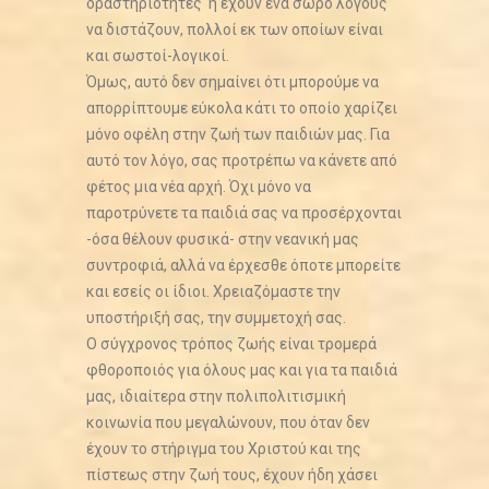
δραστηριότητες ή έχουν ένα σωρό λόγους
να διστάζουν, πολλοί εκ των οποίων είναι
και σωστοί-λογικοί.
Όμως, αυτό δεν σημαίνει ότι μπορούμε να
απορρίπτουμε εύκολα κάτι το οποίο χαρίζει
μόνο οφέλη στην ζωή των παιδιών μας. Για
αυτό τον λόγο, σας προτρέπω να κάνετε από
φέτος μια νέα αρχή. Όχι μόνο να
παροτρύνετε τα παιδιά σας να προσέρχονται
-όσα θέλουν φυσικά- στην νεανική μας
συντροφιά, αλλά να έρχεσθε όποτε μπορείτε
και εσείς οι ίδιοι. Χρειαζόμαστε την
υποστήριξή σας, την συμμετοχή σας.
Ο σύγχρονος τρόπος ζωής είναι τρομερά
φθοροποιός για όλους μας και για τα παιδιά
μας, ιδιαίτερα στην πολιπολιτισμική
κοινωνία που μεγαλώνουν, που όταν δεν
έχουν το στήριγμα του Χριστού και της
πίστεως στην ζωή τους, έχουν ήδη χάσει