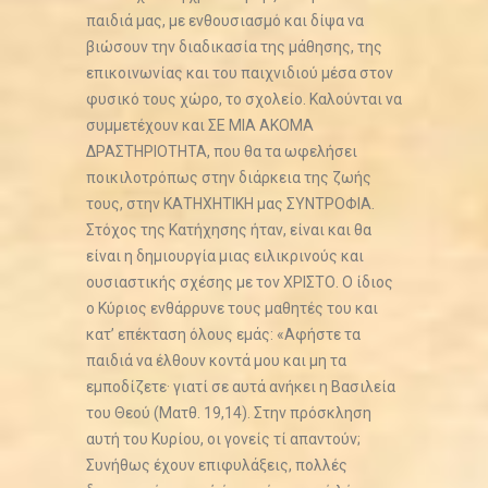
παιδιά μας, με ενθουσιασμό και δίψα να
βιώσουν την διαδικασία της μάθησης, της
επικοινωνίας και του παιχνιδιού μέσα στον
φυσικό τους χώρο, το σχολείο. Καλούνται να
συμμετέχουν και ΣΕ ΜΙΑ ΑΚΟΜΑ
ΔΡΑΣΤΗΡΙΟΤΗΤΑ, που θα τα ωφελήσει
ποικιλοτρόπως στην διάρκεια της ζωής
τους, στην ΚΑΤΗΧΗΤΙΚΗ μας ΣΥΝΤΡΟΦΙΑ.
Στόχος της Κατήχησης ήταν, είναι και θα
είναι η δημιουργία μιας ειλικρινούς και
ουσιαστικής σχέσης με τον ΧΡΙΣΤΟ. Ο ίδιος
ο Κύριος ενθάρρυνε τους μαθητές του και
κατ’ επέκταση όλους εμάς: «Αφήστε τα
παιδιά να έλθουν κοντά μου και μη τα
εμποδίζετε· γιατί σε αυτά ανήκει η Βασιλεία
του Θεού (Ματθ. 19,14). Στην πρόσκληση
αυτή του Κυρίου, οι γονείς τί απαντούν;
Συνήθως έχουν επιφυλάξεις, πολλές